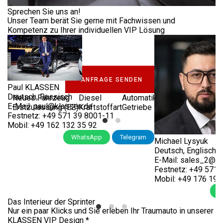
Sprechen Sie uns an!
EWS &
Unser Team berät Sie gerne mit Fachwissen und
LUXURY VIP JETVAN
VENTS
Kompetenz zu Ihrer individuellen VIP Lösung
MSE_1_1728
IRMA
IENSTLEISTUNGEN
FIRMA
ANFRAGE SENDEN
Paul KLASSEN
Deutsch, Russisch
Neues Fahrzeug
Diesel
Automatik
Schwarz
1.950 
KLASSEN
E-Mail:
paul@klassen.de
LASSEN-
TRANSPORT
Erstzulassung (EZ)
Kraftstoffart
Getriebe
Außenfarbe
Hubra
Festnetz:
+49 571 39 8001-11
BRAND
UTOMOBILE
Mobil:
+49 162 132 35 92
LUXUSWAGEN
Jetzt anrufen
WhatsApp
Telegram
Michael Lysyuk
KLASSEN
TRANSPORT
BS
LUXUS
Deutsch, Englisch, 
UKRAINE
ND
VIP
E-Mail:
sales_2@kl
RRIERE
VAN
Festnetz:
+49 571 
Mobil:
+49 176 199
HÄNDLER
NTAKT
FINDEN
Jetzt anrufen
W
GEPANZERTE
Das Interieur der Sprinter
FAHRZEUGE
Nur ein paar Klicks und Sie erleben Ihr Traumauto in unserer
UL
ÜBER
KLASSEN VIP Design *