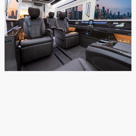
MSE_1-1101
Heizung
Ventilation
Massage
3-Punkt-Sicherheitsgurt
(nach gesetzlichen Bestimmungen und EG-Norm geprüft)