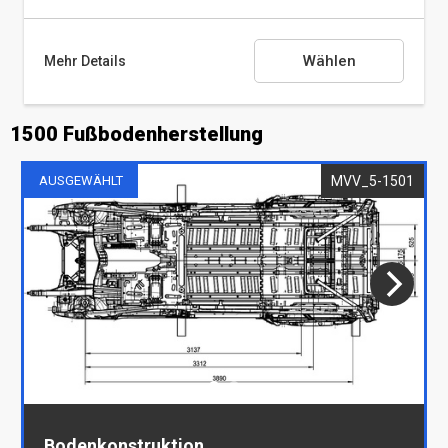
Wählen
Mehr Details
1500 Fußbodenherstellung
Kleiderstange
(Kleiderhaken vorausgesetzt)
MVV_5-1501
AUSGEWÄHLT
Bodenkonstruktion