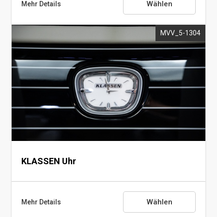
Wählen
Mehr Details
MVV_5-1304
KLASSEN Trennwand
Trennt den VIP-Bereich vom Fahrerbereich mit
einem Mechanismus, der die Glasscheibe und
das TV-Gerät auf- und abfährt
KLASSEN Uhr
Wählen
Mehr Details