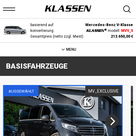
basierend auf:
Mercedes-Benz V-Klasse
konvertierung:
KLASSEN
modell:
MVV_5
Gesamtpreis (netto zzgl. Mwst):
213.650,00 €
ARTSEITE
MENU
ANS
BASISFAHRZEUGE
UF
AGER
MV_EXCLUSIVE
AUSGEWÄHLT
UTOMARKT
ONFIGURATOR
AHRZEUGE