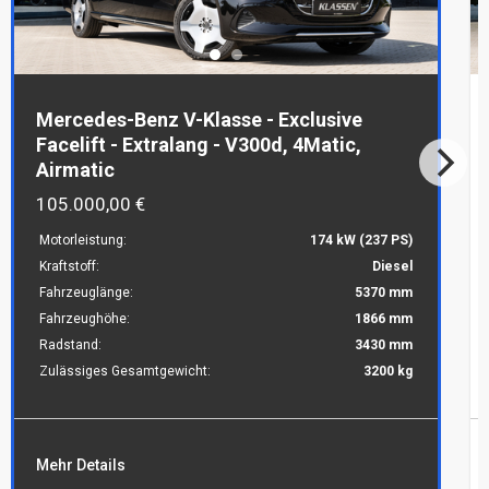
EWS &
VENTS
IRMA
Mercedes-Benz V-Klasse - Exclusive
Facelift - Extralang - V300d, 4Matic,
Airmatic
IENSTLEISTUNGEN
FIRMA
105.000,00 €
KLASSEN
LASSEN-
TRANSPORT
Motorleistung:
174 kW (237 PS)
BRAND
UTOMOBILE
Kraftstoff:
Diesel
LUXUSWAGEN
Fahrzeuglänge:
5370 mm
KLASSEN
TRANSPORT
BS
LUXUS
Fahrzeughöhe:
1866 mm
UKRAINE
ND
VIP
Radstand:
3430 mm
RRIERE
VAN
Zulässiges Gesamtgewicht:
3200 kg
HÄNDLER
NTAKT
FINDEN
GEPANZERTE
FAHRZEUGE
Mehr Details
UL
ÜBER