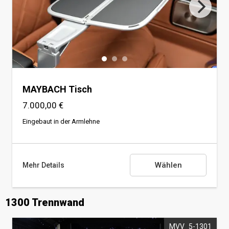
USB-Anschluss (Laden)
Hauptschalter
HDMI
MAYBACH Tisch
7.000,00 €
Eingebaut in der Armlehne
Wählen
Mehr Details
1300 Trennwand
MAYBACH Tisch
Eingebaut in der Armlehne
MVV_5-1301