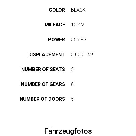
ASSEN
UNS
STRETCH-
LIMOUSINE
COLOR
BLACK
LASSEN
PAUL
HOP
KLASSEN
MILEAGE
10 KM
GESTRECKT
UND
GEPANZERT
UNSERE
POWER
566 PS
PHILOSOPHIE
sere
KONFIGURATOR
DISPLACEMENT
5.000 CM³
resse
GESCHICHTE
hwarzer
&
BASIEREND
NUMBER OF SEATS
5
eg
TRADITIONEN
AUF
423,
V-
NUMBER OF GEARS
8
nden,
CLASS
ZERTIFIKATE
utschland
NUMBER OF DOORS
5
ben
ISO-
e
ZERTIFIZIERUNG
VIP
ne
LUXUS
age?
-
WMI-
Fahrzeugfotos
9
VAN
ZERTIFIKAT