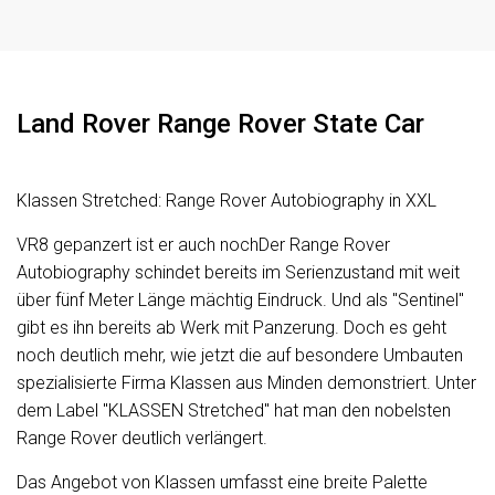
Panoramadach
Parktronic System (PTS)
Radio
Land Rover Range Rover State Car
Regensensor
Reifendruckanzeige
Klassen Stretched: Range Rover Autobiography in XXL
Reifendruckverlust-Warnung
VR8 gepanzert ist er auch nochDer Range Rover
Reserverad
Autobiography schindet bereits im Serienzustand mit weit
Rückfahrkamera
über fünf Meter Länge mächtig Eindruck. Und als "Sentinel"
Scheinwerfer BiXenon
gibt es ihn bereits ab Werk mit Panzerung. Doch es geht
noch deutlich mehr, wie jetzt die auf besondere Umbauten
Scheinwerfer Nebel
spezialisierte Firma Klassen aus Minden demonstriert. Unter
Scheinwerfer Xenon
dem Label "KLASSEN Stretched" hat man den nobelsten
Range Rover deutlich verlängert.
Scheinwerferreinigung
Schiebedach
Das Angebot von Klassen umfasst eine breite Palette