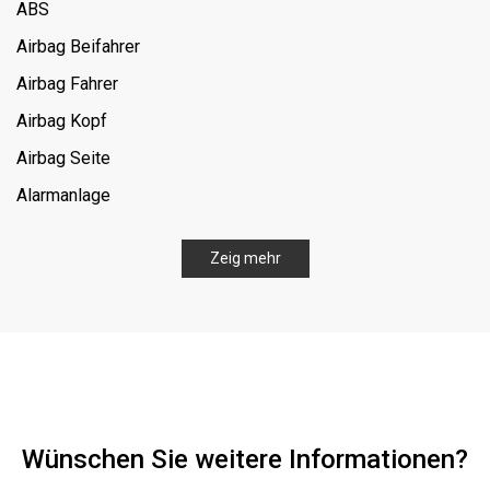
ABS
Airbag Beifahrer
Airbag Fahrer
Airbag Kopf
Airbag Seite
Alarmanlage
Allrad
Zeig mehr
Bluetooth
Digitaler Radioempfang (DAB)
ESP
Einparkhilfe-Sensor hinten
Einparkhilfe-Sensor vorn
Wünschen Sie weitere Informationen?
Fahrersitz elektrisch verstellbar