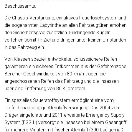
Standheizung
Beschussamts.
Start/Stop-Automatik
Die Chassis-Verstärkung, ein aktives Feuerlöschsystem und
TV
die sogenannten Labyrinthe an allen Fahrzeugtüren erhöhen
den Sicherheitsgrad zusätzlich. Eindringende Kugeln
Tagfahrlicht
verfehlen somit ihr Ziel und dringen unter keinen Umständen
Tagfahrlicht-LED
in das Fahrzeug ein.
Telefon
Von Klassen speziell entwickelte, schusssichere Reifen
Tempomat
garantieren ein sicheres Entkommen aus der Gefahrenzone.
Totwinkelassistent
Bei einer Geschwindigkeit von 80 km/h tragen die
angeschossenen Reifen das Fahrzeug und die Insassen
Traktionskontrolle
über eine Entfernung von 80 Kilometern.
Wegfahrsperre (elektronisch)
Ein spezielles Sauerstoffsystem ermöglicht eine vom
Zentralverriegelung (mit Fernbedienung)
Umfeld unabhängige Atemluftversorgung: Das 2004 von
beheizte Frontscheibe
Dräger eingeführte und 2011 erweiterte Emergency Supply
System (ESS II) versorgt die Insassen bei einem Gasangriff
elek.
für mehrere Minuten mit frischer Atemluft (300 bar, gemäß