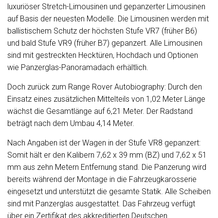
luxuriöser Stretch-Limousinen und gepanzerter Limousinen
Servolenkung
auf Basis der neuesten Modelle. Die Limousinen werden mit
Sitz m. Memory-Funktion
ballistischem Schutz der höchsten Stufe VR7 (früher B6)
Sitze vorn elektrisch verstellbar
und bald Stufe VR9 (früher B7) gepanzert. Alle Limousinen
sind mit gestreckten Hecktüren, Hochdach und Optionen
Sitzheizung Fahrersitz
wie Panzerglas-Panoramadach erhältlich.
Sitzheizung hinten
Doch zurück zum Range Rover Autobiography: Durch den
Sitzheizung vorn
Einsatz eines zusätzlichen Mittelteils von 1,02 Meter Länge
Sonnenblende mit Spiegel (beleuchtet)
wächst die Gesamtlänge auf 6,21 Meter. Der Radstand
beträgt nach dem Umbau 4,14 Meter.
Soundsystem
Spiegel abklappbar
Nach Angaben ist der Wagen in der Stufe VR8 gepanzert:
Somit hält er den Kalibern 7,62 x 39 mm (BZ) und 7,62 x 51
Spiegel automatisch abblendbar
mm aus zehn Metern Entfernung stand. Die Panzerung wird
Spiegel beheizbar
bereits während der Montage in die Fahrzeugkarosserie
Spiegel elektrisch verstellbar
eingesetzt und unterstützt die gesamte Statik. Alle Scheiben
sind mit Panzerglas ausgestattet. Das Fahrzeug verfügt
Spurhalteassistent
über ein Zertifikat des akkreditierten Deutschen