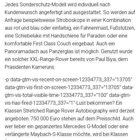
Jedes Sonderschutz-Modell wird individuell nach
Kundenwunsch angefertigt und ausgestattet. So werden auf
Anfrage beispielsweise Stroboskope in einer Kombination
aus rot und blau oder einfarbig, ein Fahnenmast, Fußstützen,
eine Schiebeluke mit Handschiene für Paraden oder eine
komfortable First Class Couch eingebaut. Auch ein
Panoramadach aus Panzerglas ist möglich. Genutzt wurde
ein solcher XXL-Range-Rover bereits von Paul Biya, dem
Präsidenten Kameruns.
-p data-gtm-vis-recent-on-screen-12334773_337="13705"
data-gtm-vis-first-on-screen-12334773_337="13705" data-
gtm-vis-total-visible-time-12334773_337="100" data-gtm-
vis-has-fired-12334773_337="1"-Lust bekommen? Ein
Klassen Stretched Range Rover Autobiography wird derzeit
angeboten: 750.000 Euro stehen auf dem Preisschild. Auch
wer lieber ein gepanzertes Mercedes G-Modell oder eine
verlängerte Maybach-S-Klasse möchte, wird bei Klassen