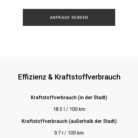
Fahrwerksregelung elektronisch
Freisprecheinrichtung
ANFRAGE SENDEN
Gepäckraumabdeckung
Headup Display
ISOFIX (Kindersitz)
Katalysator
Klimaanlage (plus Fond)
Klimaautomatik/Klimatronic
Effizienz & Kraftstoffverbrauch
Kopfstützen hinten
Kopfstützen vorn
Kraftstoffverbrauch (in der Stadt)
Kurvenlicht
18.3 l / 100 km
LED-Blinkleuchten
Kraftstoffverbrauch (außerhalb der Stadt)
LED-Scheinwerfer
9.7 l / 100 km
Leder