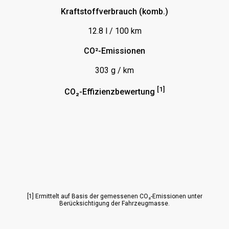
Kraftstoffverbrauch (komb.)
Lederlenkrad
12.8 l / 100 km
Leichtmetallfelgen
Lendenwirbelstützen
CO²-Emissionen
Lenkrad-Schaltpaddles
303 g / km
Lenksäule mech/elektrisch einstellbar
[1]
CO₂-Effizienzbewertung
Lichtabblendautomatik
Lichtsensor
Luftfederung
MP3-Schnittstelle
Mittelarmlehne
Multifunktionslenkrad
[1] Ermittelt auf Basis der gemessenen CO₂-Emissionen unter
Berücksichtigung der Fahrzeugmasse.
Navigationssystem
Optik: Holz