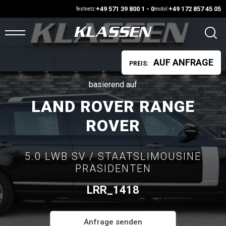
+49 571 39 800 1 - 0
+49 172 857 45 05
festnetz:
mobil:
AUF ANFRAGE
PREIS:
ARTSEITE
basierend auf
ANS
LAND ROVER RANGE
UF
ROVER
AGER
5.0 LWB SV / STAATSLIMOUSINE
UTOMARKT
PRÄSIDENTEN
ONFIGURATOR
LRR_1418
AHRZEUGE
Anfrage senden