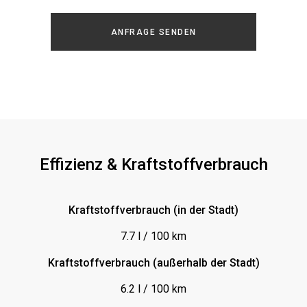
Einparkhilfe-Sensor hinten
ANFRAGE SENDEN
Einparkhilfe-Sensor vorn
Fahrersitz elektrisch verstellbar
Fensterheber elektrisch vorn
Freisprecheinrichtung
ISOFIX (Kindersitz)
Kurvenlicht
Effizienz & Kraftstoffverbrauch
LED-Scheinwerfer
Leder
Kraftstoffverbrauch (in der Stadt)
Lederlenkrad
7.7 l / 100 km
Leichtmetallfelgen
Kraftstoffverbrauch (außerhalb der Stadt)
Luftfederung
6.2 l / 100 km
MP3-Schnittstelle