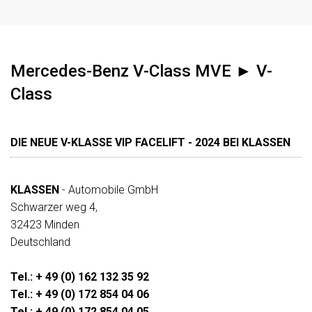
Standheizung
TV
Tagfahrlicht
Mercedes-Benz V-Class MVE ► V-
Tagfahrlicht-LED
Class
Tempomat
Totwinkelassistent
DIE NEUE V-KLASSE VIP FACELIFT - 2024 BEI KLASSEN
Traktionskontrolle
Wegfahrsperre (elektronisch)
KLASSEN
- Automobile GmbH
Schwarzer weg 4,
32423 Minden
Deutschland
Tel.: + 49 (0) 162 132 35 92
Tel.: + 49 (0) 172 854 04 06
Tel.: + 49 (0) 172 854 04 05