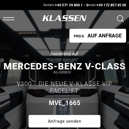
+49 571 39 800 1 - 0
+49 172 857 45 05
festnetz:
mobil:
AUF ANFRAGE
PREIS:
ARTSEITE
ANS
basierend auf
MERCEDES-BENZ V-CLASS
UF
AGER
V300 - DIE NEUE V-KLASSE VIP
FACELIFT
UTOMARKT
MVE_1665
ONFIGURATOR
Anfrage senden
AHRZEUGE