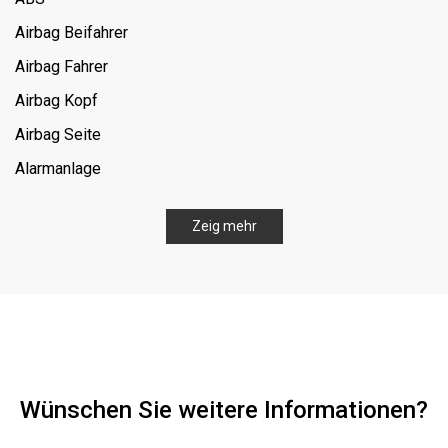
Airbag Beifahrer
Airbag Fahrer
Airbag Kopf
Airbag Seite
Alarmanlage
Allrad
Zeig mehr
Bluetooth
Bordcomputer
CD
Dachreling
Digitaler Radioempfang (DAB)
Wünschen Sie weitere Informationen?
ESP
Einparkautomatik (selbstlenkend)