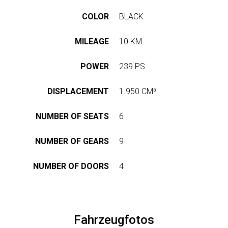
ASSEN
UNS
STRETCH-
LIMOUSINE
COLOR
BLACK
LASSEN
PAUL
HOP
KLASSEN
MILEAGE
10 KM
GESTRECKT
UND
GEPANZERT
UNSERE
POWER
239 PS
PHILOSOPHIE
sere
KONFIGURATOR
DISPLACEMENT
1.950 CM³
resse
GESCHICHTE
hwarzer
&
BASIEREND
NUMBER OF SEATS
6
eg
TRADITIONEN
AUF
423,
V-
NUMBER OF GEARS
9
nden,
CLASS
ZERTIFIKATE
utschland
NUMBER OF DOORS
4
ben
ISO-
e
ZERTIFIZIERUNG
VIP
ne
LUXUS
age?
-
WMI-
Fahrzeugfotos
9
VAN
ZERTIFIKAT