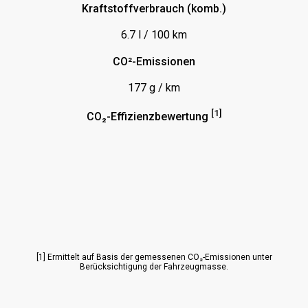
Kraftstoffverbrauch (komb.)
Mittelarmlehne
6.7 l / 100 km
Multifunktionslenkrad
Navigationssystem
CO²-Emissionen
Panoramadach
177 g / km
Parktronic System (PTS)
[1]
CO₂-Effizienzbewertung
Radio
Rückfahrkamera
Schiebetür
Sitze vorn elektrisch verstellbar
Sitzheizung Fahrersitz
Sitzheizung hinten
[1] Ermittelt auf Basis der gemessenen CO₂-Emissionen unter
Berücksichtigung der Fahrzeugmasse.
Sitzheizung vorn
Soundsystem