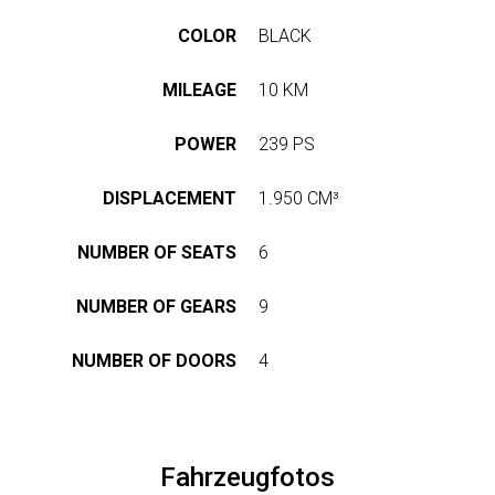
ASSEN
UNS
STRETCH-
LIMOUSINE
COLOR
BLACK
LASSEN
PAUL
HOP
KLASSEN
MILEAGE
10 KM
GESTRECKT
UND
GEPANZERT
UNSERE
POWER
239 PS
PHILOSOPHIE
sere
KONFIGURATOR
DISPLACEMENT
1.950 CM³
resse
GESCHICHTE
hwarzer
&
BASIEREND
NUMBER OF SEATS
6
eg
TRADITIONEN
AUF
423,
V-
NUMBER OF GEARS
9
nden,
CLASS
ZERTIFIKATE
utschland
NUMBER OF DOORS
4
ben
ISO-
e
ZERTIFIZIERUNG
VIP
ne
LUXUS
age?
-
WMI-
Fahrzeugfotos
9
VAN
ZERTIFIKAT