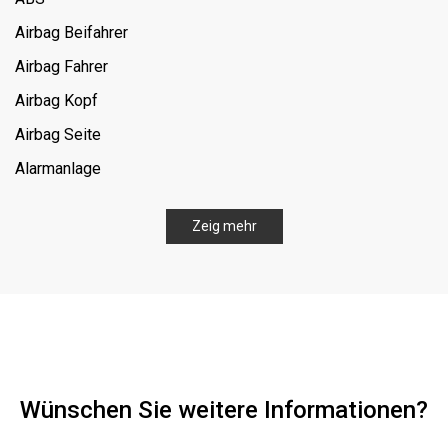
Airbag Beifahrer
Airbag Fahrer
Airbag Kopf
Airbag Seite
Alarmanlage
Allrad
Zeig mehr
Bluetooth
Bordcomputer
CD
Dachreling
Digitaler Radioempfang (DAB)
Wünschen Sie weitere Informationen?
ESP
Einparkautomatik (selbstlenkend)