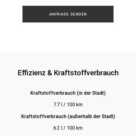
Einparkhilfe-Sensor hinten
ANFRAGE SENDEN
Einparkhilfe-Sensor vorn
Fahrersitz elektrisch verstellbar
Fensterheber elektrisch vorn
Freisprecheinrichtung
ISOFIX (Kindersitz)
Kurvenlicht
Effizienz & Kraftstoffverbrauch
LED-Scheinwerfer
Leder
Kraftstoffverbrauch (in der Stadt)
Lederlenkrad
7.7 l / 100 km
Leichtmetallfelgen
Kraftstoffverbrauch (außerhalb der Stadt)
Luftfederung
6.2 l / 100 km
MP3-Schnittstelle