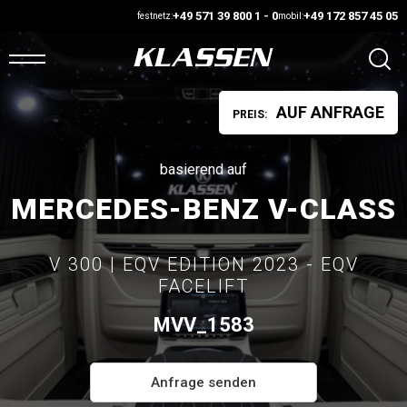
+49 571 39 800 1 - 0
+49 172 857 45 05
festnetz:
mobil:
AUF ANFRAGE
PREIS:
ARTSEITE
ANS
basierend auf
MERCEDES-BENZ V-CLASS
UF
AGER
V 300 | EQV EDITION 2023 - EQV
FACELIFT
UTOMARKT
MVV_1583
ONFIGURATOR
Anfrage senden
AHRZEUGE