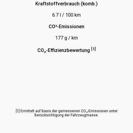
Kraftstoffverbrauch (komb.)
Mittelarmlehne
6.7 l / 100 km
Multifunktionslenkrad
Navigationssystem
CO²-Emissionen
Panoramadach
177 g / km
Parktronic System (PTS)
[1]
CO₂-Effizienzbewertung
Radio
Rückfahrkamera
Schiebetür
Sitze vorn elektrisch verstellbar
Sitzheizung Fahrersitz
Sitzheizung hinten
[1] Ermittelt auf Basis der gemessenen CO₂-Emissionen unter
Berücksichtigung der Fahrzeugmasse.
Sitzheizung vorn
Soundsystem