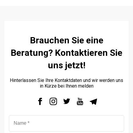
ASSEN
UNS
STRETCH-
LIMOUSINE
LASSEN
PAUL
HOP
KLASSEN
GESTRECKT
UND
GEPANZERT
Brauchen Sie eine
UNSERE
PHILOSOPHIE
sere
Beratung? Kontaktieren Sie
KONFIGURATOR
resse
GESCHICHTE
hwarzer
uns jetzt!
&
BASIEREND
eg
TRADITIONEN
AUF
423,
V-
Hinterlassen Sie Ihre Kontaktdaten und wir werden uns
nden,
in Kürze bei Ihnen melden
CLASS
ZERTIFIKATE
utschland
ben
ISO-
e
ZERTIFIZIERUNG
VIP
ne
LUXUS
age?
-
WMI-
9
VAN
ZERTIFIKAT