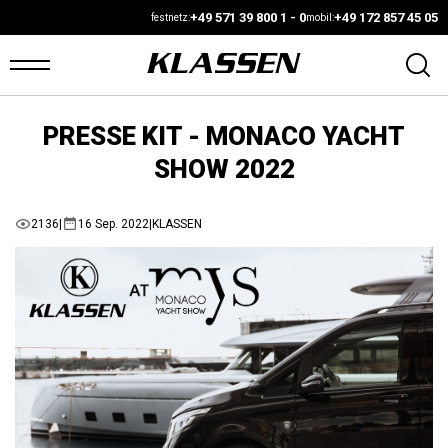
+49 571 39 800 1 - 0
+49 172 857 45 05
festnetz:
mobil:
PRESSE KIT - MONACO YACHT
ARTSEITE
SHOW 2022
ANS
2136
|
16 Sep. 2022
|
KLASSEN
UF
AGER
UTOMARKT
ONFIGURATOR
AHRZEUGE