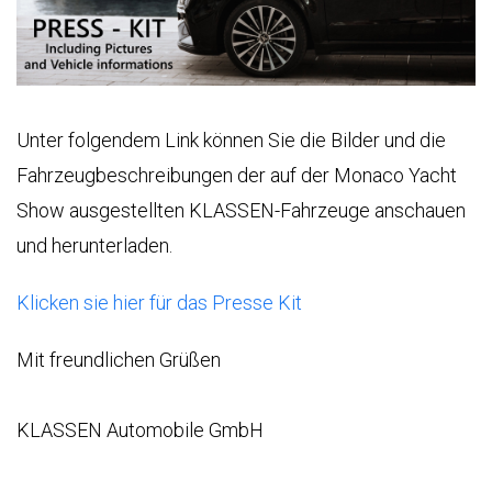
EWS &
VENTS
IRMA
Unter folgendem Link können Sie die Bilder und die
Fahrzeugbeschreibungen der auf der Monaco Yacht
IENSTLEISTUNGEN
FIRMA
Show ausgestellten KLASSEN-Fahrzeuge anschauen
KLASSEN
LASSEN-
TRANSPORT
und herunterladen.
BRAND
UTOMOBILE
LUXUSWAGEN
Klicken sie hier für das Presse Kit
KLASSEN
TRANSPORT
BS
LUXUS
UKRAINE
ND
VIP
Mit freundlichen Grüßen
RRIERE
VAN
HÄNDLER
NTAKT
FINDEN
GEPANZERTE
KLASSEN Automobile GmbH
FAHRZEUGE
UL
ÜBER