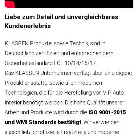
ASSEN
UNS
STRETCH-
LIMOUSINE
LASSEN
Liebe zum Detail und unvergleichbares
PAUL
HOP
KLASSEN
Kundenerlebnis
GESTRECKT
UND
GEPANZERT
UNSERE
KLASSEN Produkte, sowie Technik, sind in
PHILOSOPHIE
sere
Deutschland zertifiziert und entsprechen dem
KONFIGURATOR
resse
GESCHICHTE
Sicherheitsstandard ECE 10/14/16/17.
hwarzer
&
BASIEREND
eg
Das KLASSEN Unternehmen verfügt über eine eigene
TRADITIONEN
AUF
Produktionsstätte, sowie allen modernen
423,
V-
nden,
CLASS
ZERTIFIKATE
Technologien, die für die Herstellung von VIP Auto
utschland
Interior benötigt werden. Die hohe Qualität unserer
ben
ISO-
Arbeit und Produkte wird durch die
ISO 9001-2015
e
ZERTIFIZIERUNG
VIP
ne
LUXUS
und WMI Standards bestätigt
. Wir verwenden
age?
-
WMI-
ausschließlich offizielle Ersatzteile und moderne
9
VAN
ZERTIFIKAT