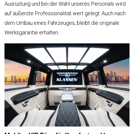
1
Ausrüstung und bei der Wahl unseres Personals wird
V-
0
BESCHUSSAMT
auf äußerste Professionalität wert gelegt. Auch nach
KLASSE
ULM
dem Umbau eines Fahrzeuges, bleibt die originale
BUSINESS
VAN
Werksgarantie erhalten.
QUALITÄT
9
2
7
HERGESTELLT
IN
DEUTSCHLAND
ail
QUALITÄTSKONTROLLE
les@klassen.de
lgen
FERTIGUNGSQUALITÄT
e
s
KLASSEN
GARANTIE