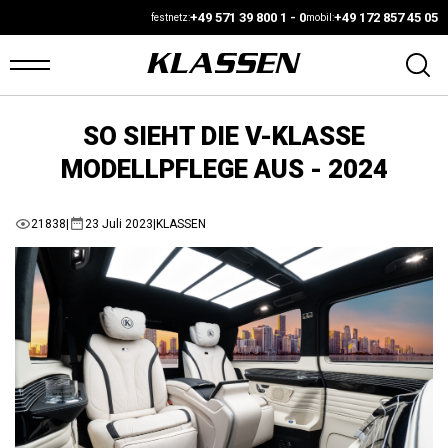
+49 571 39 800 1 - 0
+49 172 857 45 05
festnetz:
mobil:
SO SIEHT DIE V-KLASSE
ARTSEITE
MODELLPFLEGE AUS - 2024
ANS
21838
|
23 Juli 2023
|
KLASSEN
UF
AGER
UTOMARKT
ONFIGURATOR
AHRZEUGE