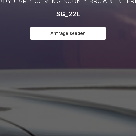
ADY CAR * COMING SOON * BROWN INTER
SG_22L
Anfrage senden