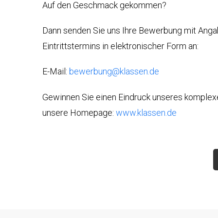
Auf den Geschmack gekommen?
1
LUXURY
СЕРТИФИКАТ
VAN
WMI
0
Dann senden Sie uns Ihre Bewerbung mit Anga
BESCHUSSAMT
Eintrittstermins in elektronischer Form an:
ULM
9
E-Mail:
bewerbung@klassen.de
2
КАЧЕСТВО
7
Gewinnen Sie einen Eindruck unseres komplex
СДЕЛАНО
unsere Homepage:
www.klassen.de
В
ail
ГЕРМАНИИ
les@klassen.de
КОНТРОЛЬ
едите
КАЧЕСТВА
ми
КАЧЕСТВО
ИЗГОТОВЛЕНИЯ