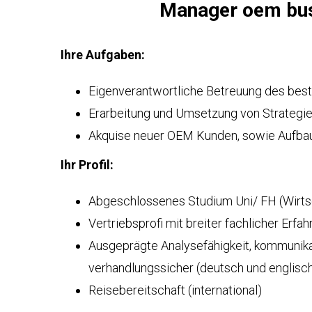
Manager oem bus
БРОНИРОВАННЫЕ
АВТОМОБИЛИ
АВЕЛ
О
ЛАССЕН
НАС
Ihre Aufgaben:
УДЛИНЕННЫЕ
LASSEN
АВТОМОБИЛИ
ПАВЕЛ
HOP
КЛАССЕН
Eigenverantwortliche Betreuung des be
GESTRECKT
Erarbeitung und Umsetzung von Strategie
UND
НАША
Akquise neuer OEM Kunden, sowie Aufbau
GEPANZERT
ФИЛОСОФИЯ
аш
рес
Ihr Profil:
КОНФИГУРАТОР
ИСТОРИЯ
hwarzer
И
eg
Abgeschlossenes Studium Uni/ FH (Wirts
ТРАДИЦИИ
НА
423,
ОСНОВЕ
Vertriebsprofi mit breiter fachlicher Erfa
нден,
V-
СЕРТИФИКАТЫ
Ausgeprägte Analysefähigkeit, kommunikat
рмания
CLASS
verhandlungssicher (deutsch und englisc
жна
СЕРТИФИКАТ
нсультация?
Reisebereitschaft (international)
ISO
VIP
9