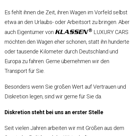
БРОНИРОВАННЫЕ
АВТОМОБИЛИ
АВЕЛ
О
Es fehlt ihnen die Zeit, ihren Wagen im Vorfeld selbst
ЛАССЕН
НАС
etwa an den Urlaubs- oder Arbeitsort zu bringen. Aber
УДЛИНЕННЫЕ
LASSEN
АВТОМОБИЛИ
KLASSEN
auch Eigentümer von
LUXURY CARS
ПАВЕЛ
HOP
КЛАССЕН
möchten den Wagen eher schonen, statt ihn hunderte
GESTRECKT
oder tausende Kilometer durch Deutschland und
UND
НАША
GEPANZERT
ФИЛОСОФИЯ
Europa zu fahren. Gerne übernehmen wir den
аш
рес
Transport für Sie.
КОНФИГУРАТОР
ИСТОРИЯ
hwarzer
И
eg
Besonders wenn Sie großen Wert auf Vertrauen und
ТРАДИЦИИ
НА
423,
ОСНОВЕ
Diskretion legen, sind wir gerne für Sie da.
нден,
V-
СЕРТИФИКАТЫ
рмания
CLASS
Diskretion steht bei uns an erster Stelle
жна
СЕРТИФИКАТ
нсультация?
ISO
Seit vielen Jahren arbeiten wir mit Größen aus dem
VIP
9