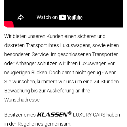
ВТОМОБИЛИ
ОВОСТИ
ОБЫТИЯ
Wir bieten unseren Kunden einen sicheren und
ОМПАНИЯ
diskreten Transport ihres Luxuswagens, sowie einen
besonderen Service. Im geschlossenen Transporter
СЛУГИ
КОМПАНИЯ
oder Anhänger schützen wir Ihren Luxuswagen vor
neugierigen Blicken. Doch damit nicht genug - wenn
KLASSEN
LASSEN-
ПЕРЕВОЗКИ
BRAND
Sie wünschen, kümmern wir uns um eine 24-Stunden-
UTOMOBILE
VIP
Bewachung bis zur Auslieferung an Ihre
KLASSEN
ПЕРЕВОЗКИ
БОТА
МОБИЛЬНЫЙ
Wunschadresse.
УКРАИНА
ОФИС
АРЬЕРА
В
KLASSEN
Besitzer eines
LUXURY CARS haben
АВТОМОБИЛЕ
HÄNDLER
ОНТАКТЫ
FINDEN
in der Regel eines gemeinsam: