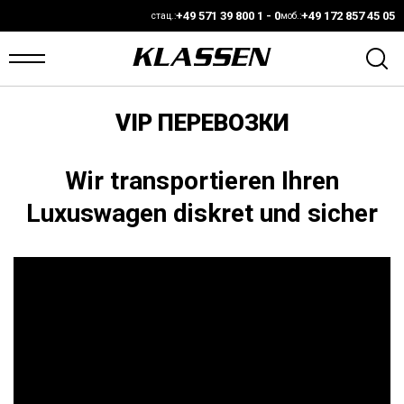
+49 571 39 800 1 - 0
+49 172 857 45 05
стац.:
моб.:
VIP ПЕРЕВОЗКИ
ЛАВНАЯ
ANS
Wir transportieren Ihren
Luxuswagen diskret und sicher
АЛИЧИИ
ВТО
АРКЕТ
ОНФИГУРАТОР