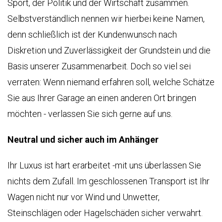
Sport, der Politik und der Wirtschaft zusammen.
1
LUXURY
СЕРТИФИКАТ
VAN
Selbstverständlich nennen wir hierbei keine Namen,
WMI
0
denn schließlich ist der Kundenwunsch nach
BESCHUSSAMT
Diskretion und Zuverlässigkeit der Grundstein und die
ULM
Basis unserer Zusammenarbeit. Doch so viel sei
9
2
КАЧЕСТВО
verraten: Wenn niemand erfahren soll, welche Schätze
7
Sie aus Ihrer Garage an einen anderen Ort bringen
СДЕЛАНО
möchten - verlassen Sie sich gerne auf uns.
В
ail
ГЕРМАНИИ
les@klassen.de
Neutral und sicher auch im Anhänger
КОНТРОЛЬ
едите
КАЧЕСТВА
Ihr Luxus ist hart erarbeitet -mit uns überlassen Sie
ми
nichts dem Zufall. Im geschlossenen Transport ist Ihr
КАЧЕСТВО
Wagen nicht nur vor Wind und Unwetter,
ИЗГОТОВЛЕНИЯ
Steinschlägen oder Hagelschäden sicher verwahrt.