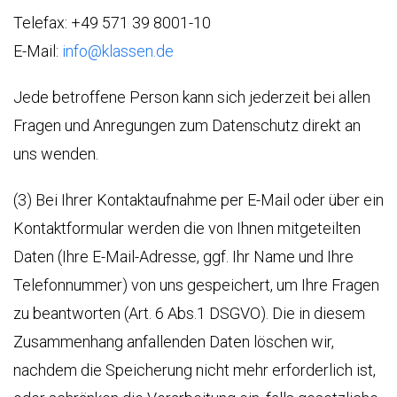
БРОНИРОВАННЫЕ
Telefax: +49 571 39 8001-10
АВТОМОБИЛИ
АВЕЛ
О
ЛАССЕН
НАС
E-Mail:
info@klassen.de
УДЛИНЕННЫЕ
LASSEN
АВТОМОБИЛИ
ПАВЕЛ
Jede betroffene Person kann sich jederzeit bei allen
HOP
КЛАССЕН
Fragen und Anregungen zum Datenschutz direkt an
GESTRECKT
uns wenden.
UND
НАША
GEPANZERT
ФИЛОСОФИЯ
аш
(3) Bei Ihrer Kontaktaufnahme per E-Mail oder über ein
рес
КОНФИГУРАТОР
ИСТОРИЯ
Kontaktformular werden die von Ihnen mitgeteilten
hwarzer
И
eg
Daten (Ihre E-Mail-Adresse, ggf. Ihr Name und Ihre
ТРАДИЦИИ
НА
423,
ОСНОВЕ
Telefonnummer) von uns gespeichert, um Ihre Fragen
нден,
V-
СЕРТИФИКАТЫ
zu beantworten (Art. 6 Abs.1 DSGVO). Die in diesem
рмания
CLASS
Zusammenhang anfallenden Daten löschen wir,
жна
СЕРТИФИКАТ
нсультация?
ISO
nachdem die Speicherung nicht mehr erforderlich ist,
VIP
9