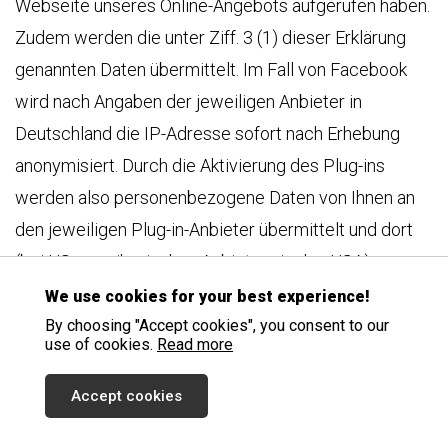
Webseite unseres Online-Angebots aufgerufen haben.
Zudem werden die unter Ziff. 3 (1) dieser Erklärung
genannten Daten übermittelt. Im Fall von Facebook
wird nach Angaben der jeweiligen Anbieter in
Deutschland die IP-Adresse sofort nach Erhebung
anonymisiert. Durch die Aktivierung des Plug-ins
werden also personenbezogene Daten von Ihnen an
den jeweiligen Plug-in-Anbieter übermittelt und dort
(bei US-amerikanischen Anbietern in den USA)
gespeichert. Da der Plug-in-Anbieter die
We use cookies for your best experience!
Datenerhebung insbesondere über Cookies vornimmt,
By choosing "Accept cookies", you consent to our
use of cookies.
Read more
empfehlen wir Ihnen, vor dem Klick auf den
ausgegrauten Kasten über die
Accept cookies
Sicherheitseinstellungen Ihres Browsers alle Cookies