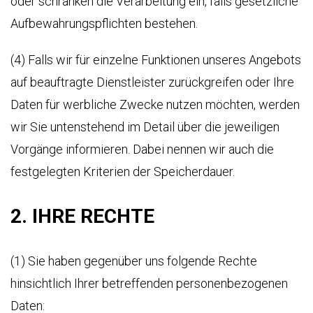
oder schränken die Verarbeitung ein, falls gesetzliche
1
LUXURY
СЕРТИФИКАТ
Aufbewahrungspflichten bestehen.
VAN
WMI
0
(4) Falls wir für einzelne Funktionen unseres Angebots
BESCHUSSAMT
ULM
auf beauftragte Dienstleister zurückgreifen oder Ihre
9
Daten für werbliche Zwecke nutzen möchten, werden
2
КАЧЕСТВО
7
wir Sie untenstehend im Detail über die jeweiligen
Vorgänge informieren. Dabei nennen wir auch die
СДЕЛАНО
В
festgelegten Kriterien der Speicherdauer.
ail
ГЕРМАНИИ
les@klassen.de
2. IHRE RECHTE
КОНТРОЛЬ
едите
КАЧЕСТВА
ми
(1) Sie haben gegenüber uns folgende Rechte
КАЧЕСТВО
ИЗГОТОВЛЕНИЯ
hinsichtlich Ihrer betreffenden personenbezogenen
Daten: