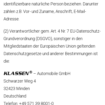
ВТОМОБИЛИ
identifizierbare natürliche Person beziehen. Darunter
zählen z.B. Vor- und Zuname, Anschrift, E-Mail-
ОВОСТИ
Adresse.
ОБЫТИЯ
(2) Verantwortlicher gem. Art. 4 Nr. 7 EU-Datenschutz-
ОМПАНИЯ
Grundverordnung (DSGVO), sonstiger in den
Mitgliedstaaten der Europäischen Union geltenden
СЛУГИ
КОМПАНИЯ
Datenschutzgesetze und anderer Bestimmungen ist
die:
KLASSEN
LASSEN-
ПЕРЕВОЗКИ
BRAND
UTOMOBILE
KLASSEN
– Automobile GmbH
VIP
KLASSEN
ПЕРЕВОЗКИ
БОТА
МОБИЛЬНЫЙ
Schwarzer Weg 4
УКРАИНА
ОФИС
32423 Minden
АРЬЕРА
В
АВТОМОБИЛЕ
Deutschland
HÄNDLER
ОНТАКТЫ
FINDEN
Telefon: +49 571 39 8001-0