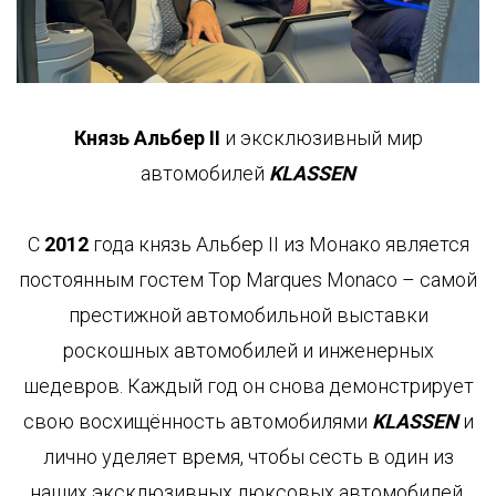
ВТОМОБИЛИ
ОВОСТИ
ОБЫТИЯ
Князь Альбер II
и эксклюзивный мир
автомобилей
KLASSEN
ОМПАНИЯ
СЛУГИ
КОМПАНИЯ
С
2012
года князь Альбер II из Монако является
постоянным гостем Top Marques Monaco – самой
KLASSEN
LASSEN-
ПЕРЕВОЗКИ
престижной автомобильной выставки
BRAND
UTOMOBILE
VIP
роскошных автомобилей и инженерных
KLASSEN
ПЕРЕВОЗКИ
БОТА
МОБИЛЬНЫЙ
шедевров. Каждый год он снова демонстрирует
УКРАИНА
ОФИС
свою восхищённость автомобилями
KLASSEN
и
АРЬЕРА
В
АВТОМОБИЛЕ
HÄNDLER
лично уделяет время, чтобы сесть в один из
ОНТАКТЫ
FINDEN
наших эксклюзивных люксовых автомобилей.