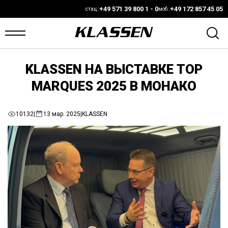
+49 571 39 800 1 - 0
+49 172 857 45 05
стац.:
моб.:
KLASSEN НА ВЫСТАВКЕ TOP
ЛАВНАЯ
MARQUES 2025 В МОНАКО
ANS
10132
|
13 мар. 2025
|
KLASSEN
АЛИЧИИ
ВТО
АРКЕТ
ОНФИГУРАТОР