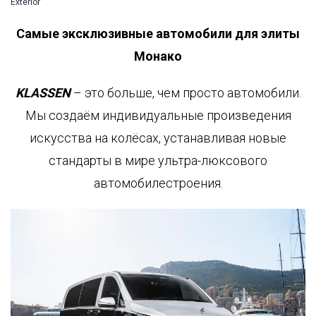
Exterior
1
LUXURY
СЕРТИФИКАТ
VAN
WMI
Самые эксклюзивные автомобили для элиты
0
Монако
BESCHUSSAMT
ULM
KLASSEN
– это больше, чем просто автомобили.
9
2
Мы создаём индивидуальные произведения
КАЧЕСТВО
7
искусства на колёсах, устанавливая новые
СДЕЛАНО
стандарты в мире ультра-люксового
В
ail
ГЕРМАНИИ
автомобилестроения.
les@klassen.de
КОНТРОЛЬ
едите
КАЧЕСТВА
ми
КАЧЕСТВО
ИЗГОТОВЛЕНИЯ