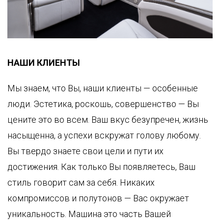
ВТОМОБИЛИ
ОВОСТИ
ОБЫТИЯ
НАШИ КЛИЕНТЫ
ОМПАНИЯ
Мы знаем, что Вы, наши клиенты — особенные
СЛУГИ
КОМПАНИЯ
люди. Эстетика, роскошь, совершенство — Вы
цените это во всем. Ваш вкус безупречен, жизнь
KLASSEN
LASSEN-
ПЕРЕВОЗКИ
насыщенна, а успехи вскружат голову любому.
BRAND
UTOMOBILE
Вы твердо знаете свои цели и пути их
VIP
KLASSEN
ПЕРЕВОЗКИ
достижения. Как только Вы появляетесь, Ваш
БОТА
МОБИЛЬНЫЙ
УКРАИНА
ОФИС
стиль говорит сам за себя. Никаких
АРЬЕРА
В
компромиссов и полутонов — Вас окружает
АВТОМОБИЛЕ
HÄNDLER
ОНТАКТЫ
FINDEN
уникальность. Машина это часть Вашей