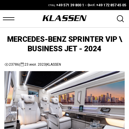
+49 571 39 800 1 - 0
+49 172 857 45 05
стац.:
моб.:
MERCEDES-BENZ SPRINTER VIP \
ЛАВНАЯ
BUSINESS JET - 2024
ANS
23786
|
23 июл. 2023
|
KLASSEN
АЛИЧИИ
ВТО
АРКЕТ
ОНФИГУРАТОР