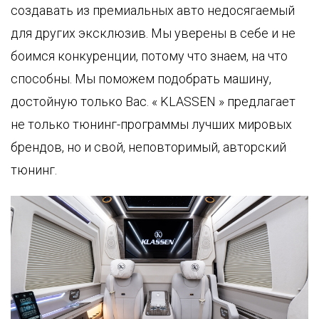
1
LUXURY
создавать из премиальных авто недосягаемый
СЕРТИФИКАТ
VAN
WMI
для других эксклюзив. Мы уверены в себе и не
0
боимся конкуренции, потому что знаем, на что
BESCHUSSAMT
способны. Мы поможем подобрать машину,
ULM
9
достойную только Вас. « KLASSEN » предлагает
2
КАЧЕСТВО
не только тюнинг-программы лучших мировых
7
брендов, но и свой, неповторимый, авторский
СДЕЛАНО
В
тюнинг.
ail
ГЕРМАНИИ
les@klassen.de
КОНТРОЛЬ
едите
КАЧЕСТВА
ми
КАЧЕСТВО
ИЗГОТОВЛЕНИЯ