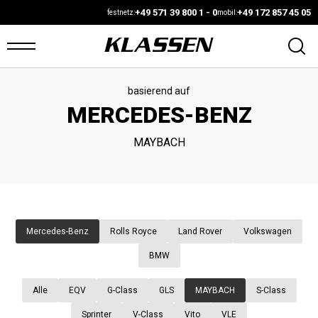
+49 571 39 800 1 - 0
+49 172 857 45 05
festnetz:
mobil:
basierend auf
ARTSEITE
MERCEDES-BENZ
ANS
MAYBACH
UF
AGER
UTOMARKT
Mercedes-Benz
Rolls Royce
Land Rover
Volkswagen
BMW
ONFIGURATOR
Alle
EQV
G-Class
GLS
MAYBACH
S-Class
AHRZEUGE
Sprinter
V-Class
Vito
VLE