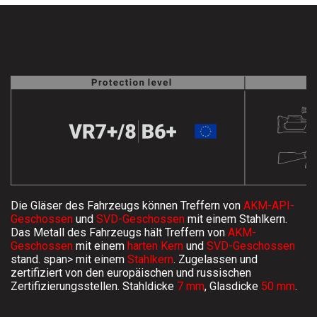
ASSEN
UNS
STRETCH-
LIMOUSINE
LASSEN
PAUL
HOP
KLASSEN
GESTRECKT
UND
GEPANZERT
UNSERE
PHILOSOPHIE
sere
KONFIGURATOR
resse
GESCHICHTE
hwarzer
&
BASIEREND
eg
TRADITIONEN
AUF
423,
V-
nden,
CLASS
Die Gläser des Fahrzeugs können Treffern von
AKM-API-
ZERTIFIKATE
utschland
Geschossen
und
SVD-Geschossen
mit einem
Stahlkern
.
Das Metall des Fahrzeugs hält Treffern von
AKM-
ben
ISO-
Geschossen
mit einem
harten Kern
und
SVD-Geschossen
e
stand. span> mit einem
Stahlkern
. Zugelassen und
ZERTIFIZIERUNG
VIP
ne
zertifiziert von den europäischen und russischen
LUXUS
age?
Zertifizierungsstellen. Stahldicke
7 mm
, Glasdicke
50 mm
.
-
WMI-
9
VAN
ZERTIFIKAT