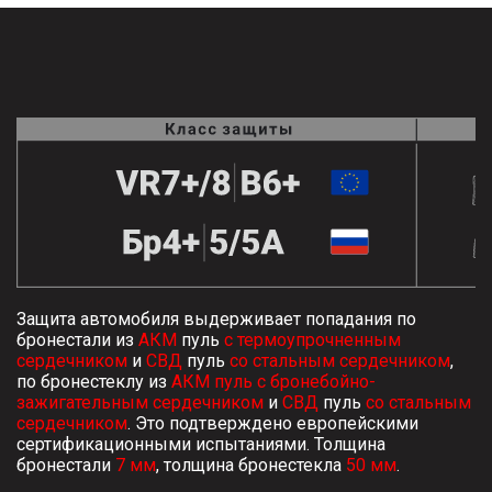
БРОНИРОВАННЫЕ
АВТОМОБИЛИ
АВЕЛ
О
ЛАССЕН
НАС
УДЛИНЕННЫЕ
LASSEN
АВТОМОБИЛИ
ПАВЕЛ
HOP
КЛАССЕН
GESTRECKT
UND
НАША
GEPANZERT
ФИЛОСОФИЯ
аш
рес
КОНФИГУРАТОР
ИСТОРИЯ
hwarzer
И
eg
Защита автомобиля выдерживает попадания по
ТРАДИЦИИ
НА
бронестали из
АКМ
пуль
с термоупрочненным
423,
ОСНОВЕ
сердечником
и
СВД
пуль
со стальным сердечником
,
нден,
V-
СЕРТИФИКАТЫ
по бронестеклу из
АКМ пуль с бронебойно-
рмания
CLASS
зажигательным сердечником
и
СВД
пуль
со стальным
сердечником
. Это подтверждено европейскими
жна
СЕРТИФИКАТ
сертификационными испытаниями. Толщина
нсультация?
ISO
бронестали
7 мм
, толщина бронестекла
50 мм
.
VIP
9