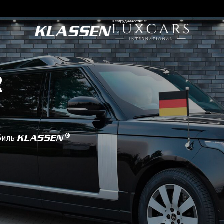
В сотрудничестве с:
R
KLASSEN
биль