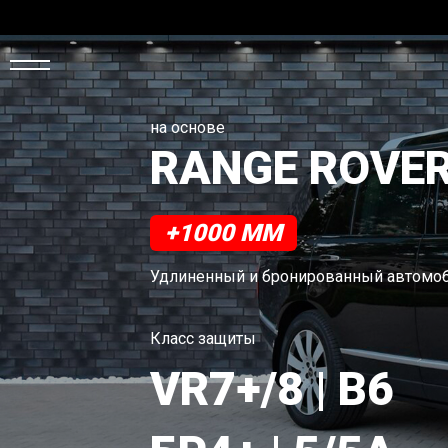
на основе
ЛАВНАЯ
RANGE ROVE
ANS
+1000 MM
АЛИЧИИ
Удлиненный и бронированный автомо
ВТО
Класс защиты
АРКЕТ
VR7+/8 | B6
ОНФИГУРАТОР