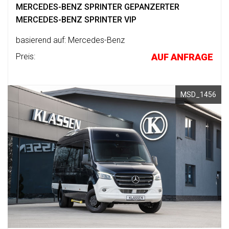
1
MERCEDES-BENZ SPRINTER GEPANZERTER
V-
MERCEDES-BENZ SPRINTER VIP
0
BESCHUSSAMT
KLASSE
ULM
BUSINESS
basierend auf: Mercedes-Benz
VAN
Preis:
AUF ANFRAGE
QUALITÄT
9
2
7
HERGESTELLT
IN
MSD_1456
DEUTSCHLAND
ail
QUALITÄTSKONTROLLE
les@klassen.de
lgen
FERTIGUNGSQUALITÄT
e
s
KLASSEN
GARANTIE