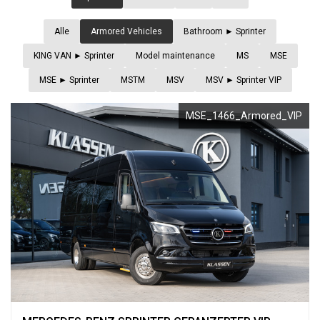
EWS &
Alle
Armored Vehicles
Bathroom ► Sprinter
VENTS
KING VAN ► Sprinter
Model maintenance
MS
MSE
IRMA
MSE ► Sprinter
MSTM
MSV
MSV ► Sprinter VIP
IENSTLEISTUNGEN
FIRMA
MSE_1466_Armored_VIP
KLASSEN
LASSEN-
TRANSPORT
BRAND
UTOMOBILE
LUXUSWAGEN
KLASSEN
TRANSPORT
BS
LUXUS
UKRAINE
ND
VIP
RRIERE
VAN
HÄNDLER
NTAKT
FINDEN
GEPANZERTE
FAHRZEUGE
UL
ÜBER