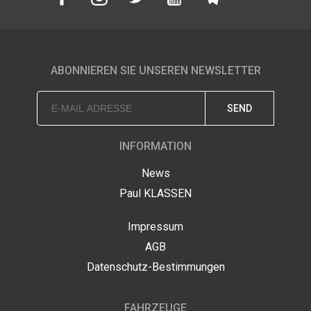
1
V-
0
BESCHUSSAMT
KLASSE
ULM
BUSINESS
VAN
ABONNIEREN SIE UNSEREN NEWSLETTER
QUALITÄT
9
2
SEND
7
HERGESTELLT
IN
DEUTSCHLAND
INFORMATION
ail
News
QUALITÄTSKONTROLLE
les@klassen.de
Paul KLASSEN
lgen
FERTIGUNGSQUALITÄT
Impressum
e
s
AGB
KLASSEN
Datenschutz-Bestimmungen
GARANTIE
FAHRZEUGE