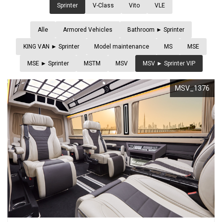
Sprinter
V-Class
Vito
VLE
EWS &
VENTS
Alle
Armored Vehicles
Bathroom ► Sprinter
KING VAN ► Sprinter
Model maintenance
MS
MSE
IRMA
MSE ► Sprinter
MSTM
MSV
MSV ► Sprinter VIP
IENSTLEISTUNGEN
FIRMA
MSV_1376
KLASSEN
LASSEN-
TRANSPORT
BRAND
UTOMOBILE
LUXUSWAGEN
KLASSEN
TRANSPORT
BS
LUXUS
UKRAINE
ND
VIP
RRIERE
VAN
HÄNDLER
NTAKT
FINDEN
GEPANZERTE
FAHRZEUGE
UL
ÜBER