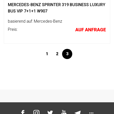
ASSEN
UNS
STRETCH-
MERCEDES-BENZ SPRINTER 319 BUSINESS LUXURY
LIMOUSINE
BUS VIP 7+1+1 W907
LASSEN
PAUL
HOP
KLASSEN
GESTRECKT
basierend auf: Mercedes-Benz
UND
Preis:
AUF ANFRAGE
GEPANZERT
UNSERE
PHILOSOPHIE
sere
KONFIGURATOR
resse
GESCHICHTE
hwarzer
1
2
3
&
BASIEREND
eg
TRADITIONEN
AUF
423,
V-
nden,
CLASS
ZERTIFIKATE
utschland
ben
ISO-
e
ZERTIFIZIERUNG
VIP
ne
LUXUS
age?
-
WMI-
9
VAN
ZERTIFIKAT